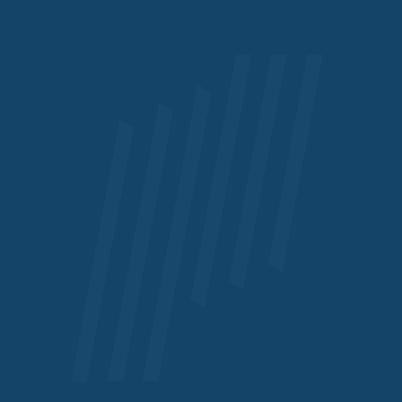
Foto: © LIGHTFIELD STUDIOS – stock.adobe.com
Ich bin mit der Verarbeitung meiner personenbezogenen Daten
einverstanden. Details siehe Datenschutz.*
Newsletter zu den Themen Finanzierung, Versicherung und
Investments bitte zusenden.
Anfrage senden
Allgemein